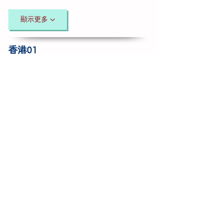
顯示更多
香港01
鍾麗淇女兒間中腦癇發作 塞手入口
發羊吊急救4大忌｜國際腦癇日
顯示更多
明報
鍾麗淇擔任無癇共融大使 分享腦癇發
作急救貼士
顯示更多