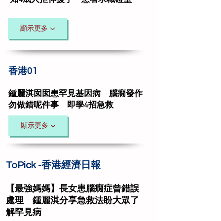
知4成人拒伸援手 患者求職碰壁
顯示更多
香港01
鍾麗淇囡囡患罕見基因病 腦癇發作
勿做錯呢件事 即學4招急救
顯示更多
ToPick -香港經濟日報
【最強媽媽】長女患腦癇症曾錯誤
處理 鍾麗淇分享急救法盼大眾了
解罕見病