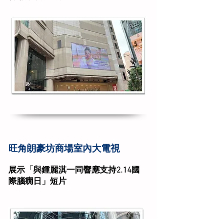
旺角朗豪坊商場室內大電視
展示「與鍾麗淇一同響應支持2.14國
際腦癇日」短片