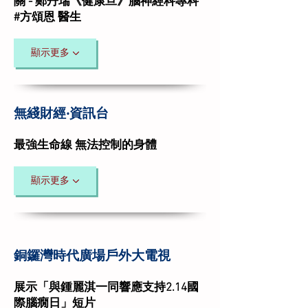
關 - 鄭丹瑞《健康旦》腦神經科專科
#方頌恩 醫生
顯示更多
無綫財經‧資訊台
最強生命線 無法控制的身體
顯示更多
銅鑼灣時代廣場戶外大電視
展示「與鍾麗淇一同響應支持2.14國
際腦癇日」短片