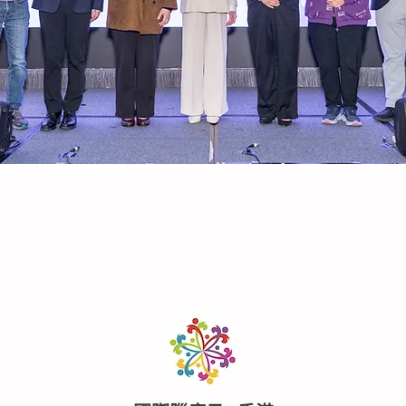
日
國際腦癇日- 香港
媒體視頻
相片
新聞