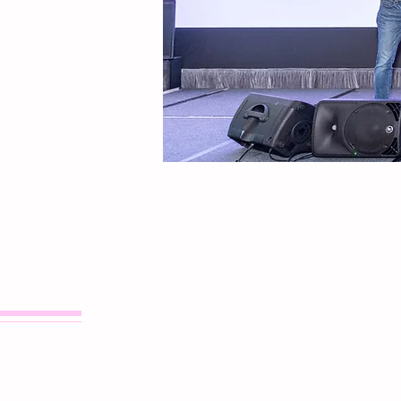
主頁
認識腦癇症
認識國際腦癇