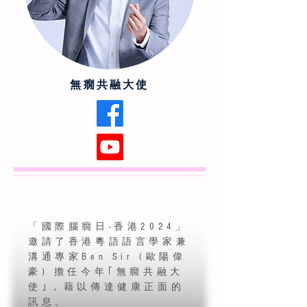
無癇共融大使
「國際腦癇日-香港2024」
邀請了香港粵語語言學家兼
溝通專家Ben Sir (歐陽偉
豪) 擔任今年｢無癇共融大
使｣，藉以傳達健康正面的
訊息。