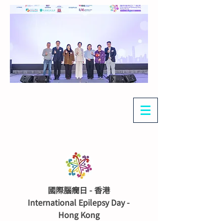
國際腦癇日 - 香港
International Epilepsy Day -
Hong Kong