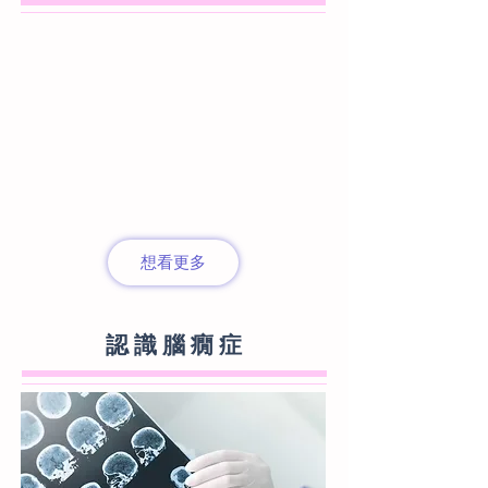
想看更多
認 識 腦 癇 症