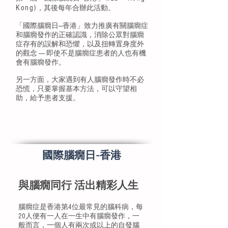
Kong)
，其後每年合辦此活動。
「國際腦癇日----香港」致力推廣有關腦癇症
和腦癇發作的正確認識，消除公眾對腦癇
症存有的誤解和恐懼，以及扭轉置身度外
的觀念 ------ 即使不是腦癇症患者的人也有機
會有腦癇發作。
另一方面，大家遇到有人腦癇發作時不必
恐慌，只要掌握基本方法，可以守望相
助，給予患者支援。
​國際腦癇日-香港
與腦癇同行 活出精彩人生
腦癇症是香港第4位最常見的腦科病，每
20人便有一人在一生中有腦癇發作，一
般而言，一個人有兩次或以上的自發腦