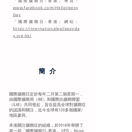
「國際腦癇日–香港」專頁：
www.facebook.com/HkEpilepsy
Day
「國際腦癇日–香港」網站：
https://internationalepilepsyda
y.org.hk/
簡 介
國際腦癇日定於每年二月第二個星期一，
由國際腦癇局（IBE）和國際抗腦癇聯盟
（ILAE）共同發起，旨在提高全球對腦癇症
的認識和關注，迄今全球有120多個國家/
地區參與。
本港關注腦癇症的組織，於2018年舉辦了
IED - Hong
第一屆「國際腦癇日–香港」 (