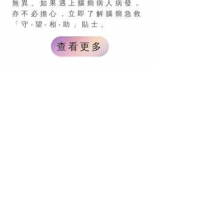
無異。如果遇上腦癎病人病發，
亦不必擔心，立即了解腦癇急救
「守‧望‧相‧助」貼士。
查看更多
網上發聲繪本
結合專業知識及腦癇症
患者經歷，「國際腦癇
日----香港2021」製作
了原創手繪兒童繪本
《服務犬多多》