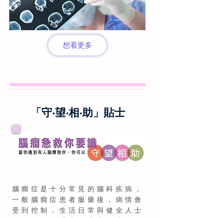
想看更多
「守‧望‧相‧助」貼士
腦癇症是十分常見的腦科疾病，
一般腦癇症患者服藥後，病情會
受到控制，生活日常與健全人士