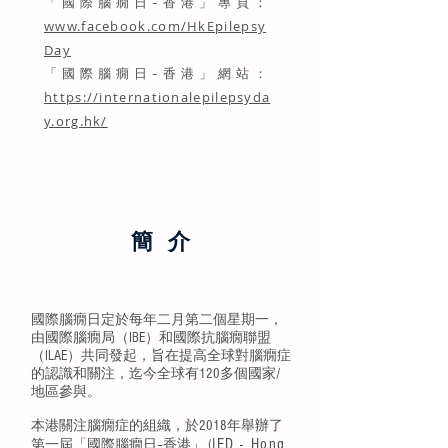
「國際腦癇日–香港」專頁：
www.facebook.com/HkEpilepsy
Day
「國際腦癇日–香港」網站：
https://internationalepilepsyda
y.org.hk/
簡 介
國際腦癇日定於每年二月第二個星期一，
由國際腦癇局（IBE）和國際抗腦癇聯盟
（ILAE）共同發起，旨在提高全球對腦癇症
的認識和關注，迄今全球有120多個國家/
地區參與。
本港關注腦癇症的組織，於2018年舉辦了
IED - Hong
第一屆「國際腦癇日–香港」 (