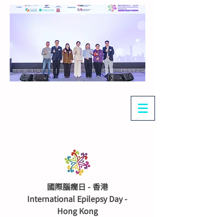
國際腦癇日 - 香港
International Epilepsy Day -
Hong Kong