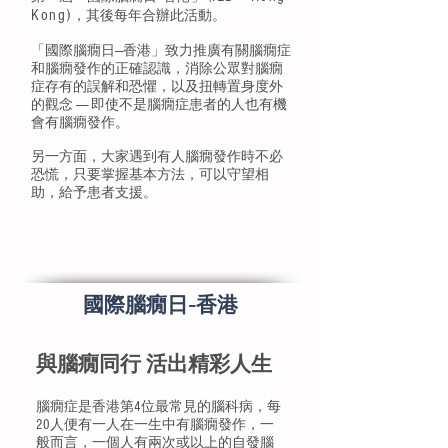
Kong)
，其後每年合辦此活動。
「國際腦癇日----香港」致力推廣有關腦癇症
和腦癇發作的正確認識，消除公眾對腦癇
症存有的誤解和恐懼，以及扭轉置身度外
的觀念 ------ 即使不是腦癇症患者的人也有機
會有腦癇發作。
另一方面，大家遇到有人腦癇發作時不必
恐慌，只要掌握基本方法，可以守望相
助，給予患者支援。
​國際腦癇日-香港
與腦癇同行 活出精彩人生
腦癇症是香港第4位最常見的腦科病，每
20人便有一人在一生中有腦癇發作，一
般而言，一個人有兩次或以上的自發腦