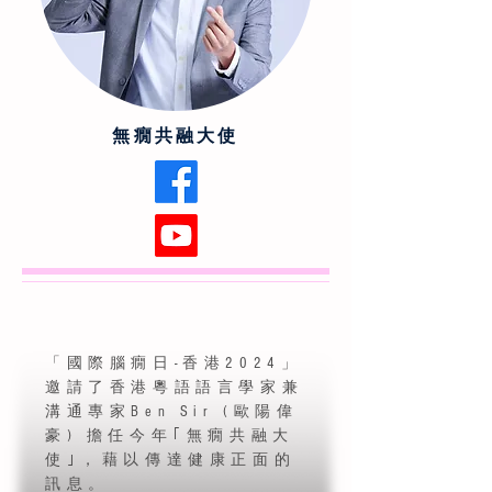
無癇共融大使
「國際腦癇日-香港2024」
邀請了香港粵語語言學家兼
溝通專家Ben Sir (歐陽偉
豪) 擔任今年｢無癇共融大
使｣，藉以傳達健康正面的
訊息。