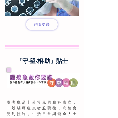
想看更多
「守‧望‧相‧助」貼士
腦癇症是十分常見的腦科疾病，
一般腦癇症患者服藥後，病情會
受到控制，生活日常與健全人士