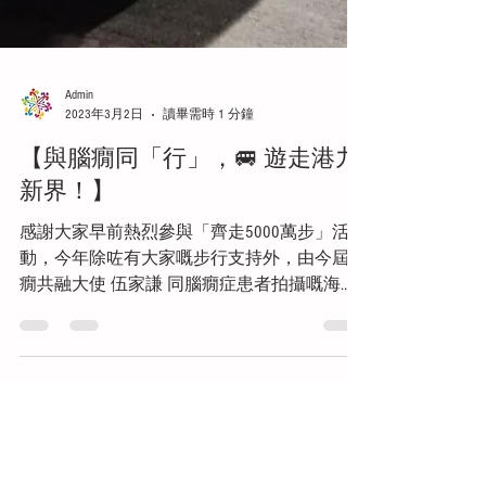
Admin
2023年3月2日
讀畢需時 1 分鐘
【與腦癇同「行」，🚐 遊走港九
新界！】
感謝大家早前熱烈參與「齊走5000萬步」活
動，今年除咗有大家嘅步行支持外，由今屆無
癇共融大使 伍家謙 同腦癇症患者拍攝嘅海
報，亦會隨以下各專線小巴與腦癇同「行」，
遊走港九新界，邁向香港共融之路！ 49M 天
后站 — 寶馬山 40 赤柱村 — 銅鑼灣 (渣甸街)
86...