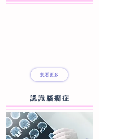
想看更多
認 識 腦 癇 症