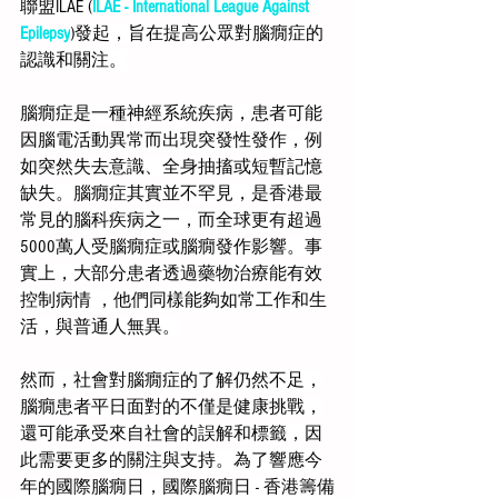
聯盟ILAE (
ILAE - International League Against 
Epilepsy
)發起，旨在提高公眾對腦癇症的
認識和關注。
腦癇症是一種神經系統疾病，患者可能
因腦電活動異常而出現突發性發作，例
如突然失去意識、全身抽搐或短暫記憶
缺失。腦癇症其實並不罕見，是香港最
常見的腦科疾病之一，而全球更有超過
5000萬人受腦癇症或腦癇發作影響。事
實上，大部分患者透過藥物治療能有效
控制病情 ，他們同樣能夠如常工作和生
活，與普通人無異。
然而，社會對腦癇症的了解仍然不足，
腦癇患者平日面對的不僅是健康挑戰，
還可能承受來自社會的誤解和標籤，因
此需要更多的關注與支持。為了響應今
年的國際腦癇日，國際腦癇日 - 香港籌備