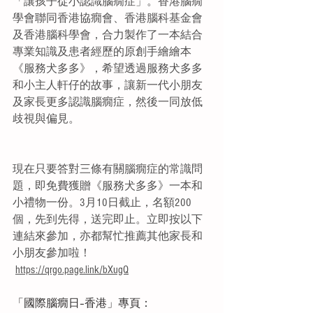
「讓孩子從小認識腦癇症」。香港腦癇
學會聯同香港協癇會、香港腦科基金會
及香港腦科學會，合力製作了一本結合
專業知識及患者經歷的原創手繪繪本
《服務犬多多》，希望透過服務犬多多
和小主人軒仔的故事，讓新一代小朋友
及家長更多認識腦癇症，然後一同放低
歧視與偏見。
現在只要答對三條有關腦癇症的常識問
題，即免費獲贈《服務犬多多》一本和
小禮物一份。3月10日截止，名額200
個，先到先得，送完即止。立即按以下
連結來參加，亦都幫忙推薦其他家長和
小朋友參加啦！　
https://qrgo.page.link/bXugQ
「國際腦癇日–香港」專頁：