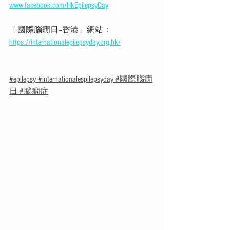
www.facebook.com/HkEpilepsyDay
「國際腦癇日–香港」網站：  
https://internationalepilepsyday.org.hk/
#epilepsy
#internationalespilepsyday
#國際腦癇
日
#腦癇症