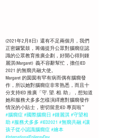
(2021年2月8日)  還有不足兩個月，我們
正密鑼緊鼓，籌備提升公眾對腦癇症認
識的公眾教育推廣企劃，好開心得到鍾
麗淇(Margaret)  義不容辭幫忙，擔任IED 
2021 的無癇共融大使。
Margaret 的囡囡有罕有病而偶有腦癇發
作，所以她對腦癇症非常熟悉，而且十
分支持IED 推廣「守. 望. 相. 助」，想知道
她和服務犬多多怎樣演繹應對腦癇發作
情況的小貼士，密切留意IED 專頁啦~
#腦癇症
#國際腦癇日
#鍾麗淇
#守望相
助
#服務犬多多
#IED2021
#無癇共融
#讓
孩子從小認識腦癇症
#繪本
#InternationalEpilepsyDay